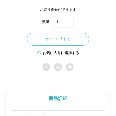
お取り寄せができます
数量
ア
ク
カートに入れる
リ
ル
お気に入りに追加する
キ
ー



ホ
ル
ダ
ー
B
商品詳細
個