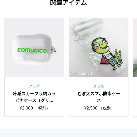
関連アイテム
在
グッズ
グッズ
バ
スカーフ収納カラ
むぎ太スマホ防水ケー
チェアベ
ケース（グリー
ス
ま
｜カバンにつけて
,000
¥
2,500
¥
（税別）
（税別）
ち歩こう！！